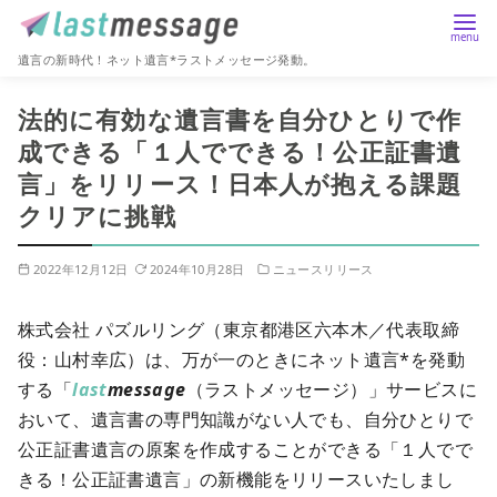
遺言の新時代！ネット遺言*ラストメッセージ発動。
コ
法的に有効な遺言書を自分ひとりで作
ン
成できる「１人でできる！公正証書遺
テ
言」をリリース！日本人が抱える課題
ン
ツ
クリアに挑戦
へ
移
2022年12月12日
2024年10月28日
ニュースリリース
動
株式会社 パズルリング（東京都港区六本木／代表取締
役：山村幸広）は、万が一のときにネット遺言*を発動
する「
last
message
（ラストメッセージ）」サービスに
おいて、遺言書の専門知識がない人でも、自分ひとりで
公正証書遺言の原案を作成することができる「１人でで
きる！公正証書遺言」の新機能をリリースいたしまし