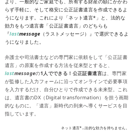
より、一般的なご家庭でも、所有する財産の額にかかわ
らず手軽に、そして格安に公正証書遺言を作成できるよ
うになります。これにより「ネット遺言*」と、法的な
効力をもつ遺言書「公正証書遺言」のどちらも
『
last
message
（ラストメッセージ）』で選択できるよ
うになりました。
弁護士や司法書士などの専門家に依頼をして「公正証書
遺言」の原案を作成する方法を従来型とすると、
last
message
の
1人でできる！公正証書遺言
は、専門家
が監修した入力フォームに沿ってオンラインで必要事項
を入力するだけ、自分ひとりで作成できる未来型。これ
は、遺言書のDX（Digital transformation）を担う画期
的なものに。「遺言」新時代の到来へ導くサービスを目
指しています。
ネット遺言*…法的な効力を持ちません。