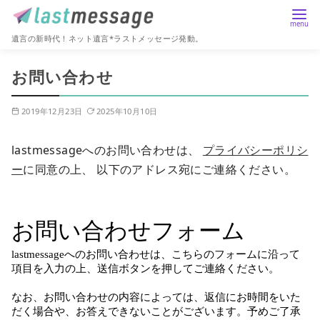
遺言の新時代！ネット遺言*ラストメッセージ発動。
コ
お問い合わせ
ン
テ
2019年12月23日
2025年10月10日
ン
ツ
lastmessageへのお問い合わせは、
プライバシーポリシ
へ
ー
に同意の上、 以下のアドレス宛にご連絡ください。
移
動