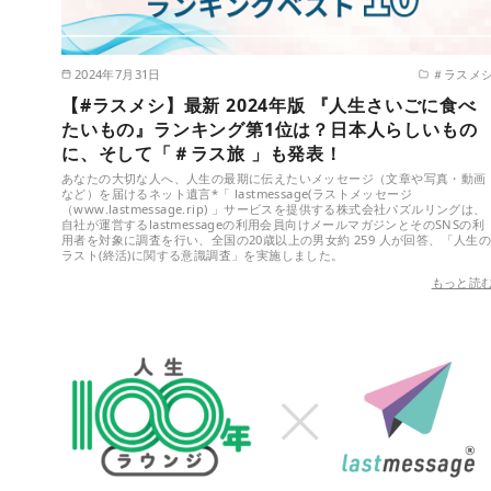
2024年7月31日
＃ラスメ
【#ラスメシ】最新 2024年版 『人生さいごに食べ
たいもの』ランキング第1位は？日本人らしいもの
に、そして「＃ラス旅 」も発表！
あなたの大切な人へ、人生の最期に伝えたいメッセージ（文章や写真・動画
など）を届けるネット遺言*「 lastmessage(ラストメッセージ
（www.lastmessage.rip) 」サービスを提供する株式会社パズルリングは、
自社が運営するlastmessageの利用会員向けメールマガジンとそのSNSの利
用者を対象に調査を行い、全国の20歳以上の男女約 259 人が回答、「人生
ラスト(終活)に関する意識調査」を実施しました。
もっと読