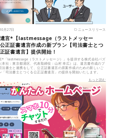
10月27日
ニュースリリース
遺言*【lastmessage（ラストメッセー
公正証書遺言作成の新プラン【司法書士とつ
正証書遺言】提供開始！
*「lastmessage（ラストメッセージ）」を提供する株式会社パズ
（本社：東京都港区、代表取締役：山村 幸広）は、遺言書作成のプ
司法書士と連携をして、公正証書遺言の原案作成のための新しいご
ン「司法書士とつくる公正証書遺言」の提供を開始いたします。
もっと読む