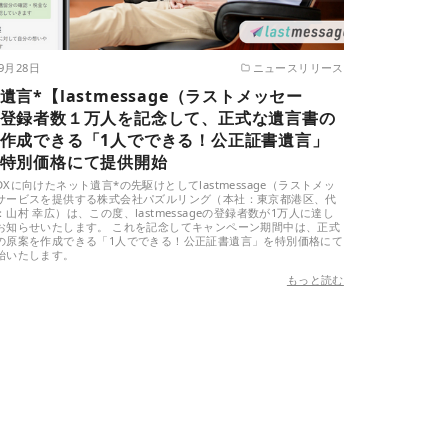
年9月28日
ニュースリリース
遺言*【lastmessage（ラストメッセー
登録者数１万人を記念して、正式な遺言書の
作成できる「1人でできる！公正証書遺言」
特別価格にて提供開始
Xに向けたネット遺言*の先駆けとしてlastmessage（ラストメッ
サービスを提供する株式会社パズルリング（本社：東京都港区、代
山村 幸広）は、この度、lastmessageの登録者数が1万人に達し
お知らせいたします。 これを記念してキャンペーン期間中は、正式
の原案を作成できる「1人でできる！公正証書遺言」を特別価格にて
始いたします。
もっと読む