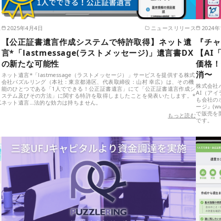
ス
2025年4月4日
ニュースリリース
2024年
【公正証書遺言作成システムで特許取得】ネット遺
『チャ
言*「lastmessage(ラストメッセージ)」遺言書DX
【AI
の新たな可能性
価格！
消〜
ネット遺言*「lastmessage（ラストメッセージ）」サービスを提供する株式
会社パズルリング（本社：東京都港区、代表取締役：山村 幸広）は、その機
株式会社
能のひとつである「1人でできる！公正証書遺言」にて「公正証書遺言作成シ
AI（ア
ステム及びその方法」に関する特許を取得しましたことを発表いたします。*
も会社の
む
ネット遺言…法的な効力は持ちません。
ージ』(w
で販売を
もっと読む
です。