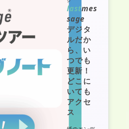
ジ
last
mes
sage
デジタ
ルだか
ら、い
つでも
更新！
どこに
いても
アクセ
ス
紙のエンデ