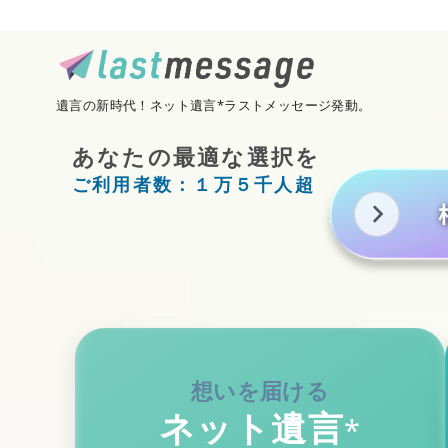
コ
ン
テ
ン
遺言の新時代！ネット遺言*ラストメッセージ発動。
ツ
へ
あなたの最適な選択を
移
ご利用者数：１万５千人超
動
ネット遺言
*