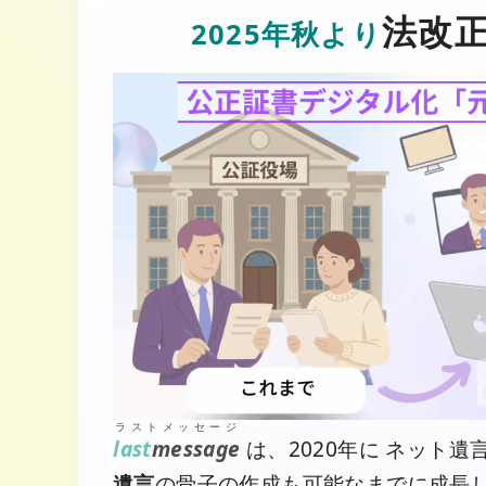
法改
2025年秋より
ラストメッセージ
last
message
は、2020年に ネット
遺言
の骨子の作成も可能なまでに成長