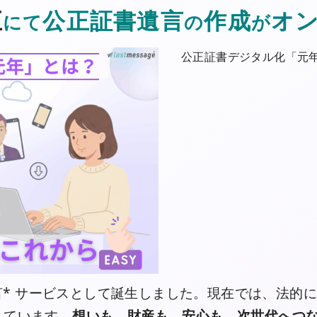
正
公正証書遺言
作成
オ
にて
の
が
公正証書デジタル化「元
遺言* サービスとして誕生しました。現在では、法
しています。
想いも、財産も、安心も。次世代へつ