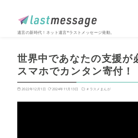
遺言の新時代！ネット遺言*ラストメッセージ発動。
コ
ン
世界中であなたの支援が
テ
ン
スマホでカンタン寄付！
ツ
へ
2022年12月1日
2024年11月13日
＃ラスメまんが
移
動