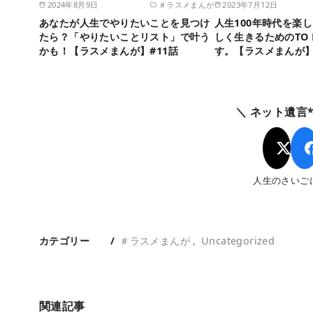
2024年8月9日
＃ラスメまんが
2023年7月12日
あなたが人生でやりたいことを見つけ
人生100年時代を楽
たら？「やりたいことリスト」で叶う
しく生きるためのTO
かも！【ラスメまんが】#11話
す。【ラスメまんが】
＼ ネット遺言*l
人生のさいご
カテゴリー
＃ラスメまんが
Uncategorized
関連記事