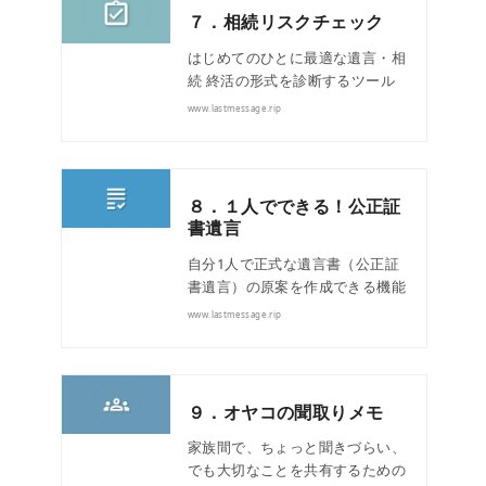
７．相続リスクチェック
はじめてのひとに最適な遺言・相
続 終活の形式を診断するツール
www.lastmessage.rip
８．１人でできる！公正証
書遺言
自分1人で正式な遺言書（公正証
書遺言）の原案を作成できる機能
www.lastmessage.rip
９．オヤコの聞取りメモ
家族間で、ちょっと聞きづらい、
でも大切なことを共有するための