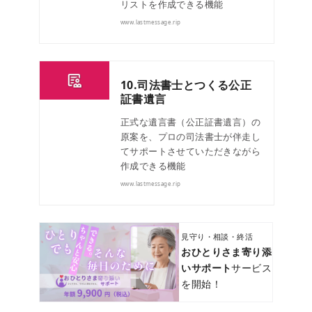
リストを作成できる機能
www.lastmessage.rip
10.司法書士とつくる公正
証書遺言
正式な遺言書（公正証書遺言）の
原案を、プロの司法書士が伴走し
てサポートさせていただきながら
作成できる機能
www.lastmessage.rip
見守り・相談・終活
おひとりさま寄り添
いサポート
サービス
を開始！