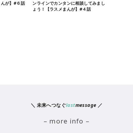
んが】#６話
ンラインでカンタンに相談してみまし
ょう！【ラスメまんが】#４話
＼ 未来へつなぐ
last
message
／
– more info –