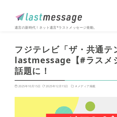
遺言の新時代！ネット遺言*ラストメッセージ発動。
コ
ン
フジテレビ「ザ・共通テ
テ
ン
lastmessage【#
ツ
話題に！
へ
移
動
2025年10月15日
2025年12月15日
＃メディア掲載