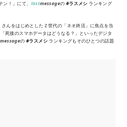
通テン！」にて、
last
message
の
#ラスメシ
ランキング
）さんをはじめとしたＺ世代の「ネオ終活」に焦点を当
、「死後のスマホデータはどうなる？」といったデジタ
t
message
の
#ラスメシ
ランキングもそのひとつの話題