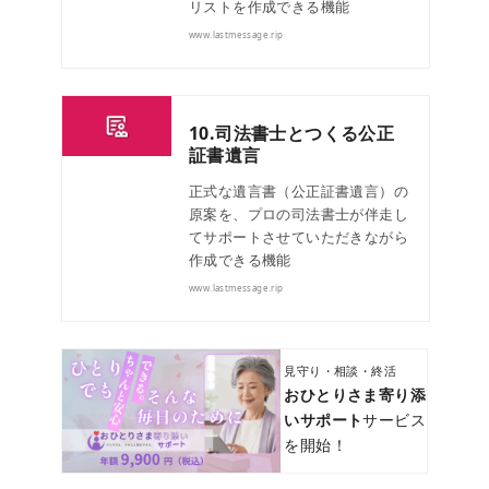
リストを作成できる機能
www.lastmessage.rip
10.司法書士とつくる公正
証書遺言
正式な遺言書（公正証書遺言）の
原案を、プロの司法書士が伴走し
てサポートさせていただきながら
作成できる機能
www.lastmessage.rip
見守り・相談・終活
おひとりさま寄り添
いサポート
サービス
を開始！