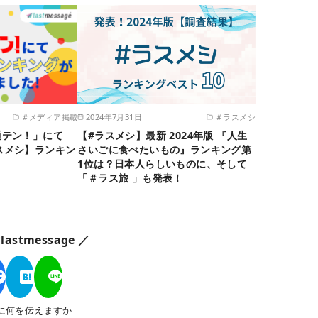
＃メディア掲載
2024年7月31日
＃ラスメシ
通テン！」にて
【#ラスメシ】最新 2024年版 『人生
#ラスメシ】ランキン
さいごに食べたいもの』ランキング第
！
1位は？日本人らしいものに、そして
「＃ラス旅 」も発表！
astmessage ／
に何を伝えますか