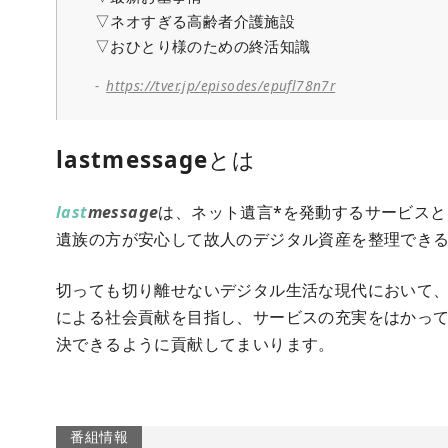
▽ネオすぎる高齢者介護施設
▽おひとり様のための終活知識
https://tver.jp/episodes/epufl78n7r
lastmessage
とは
last
message
は、ネット遺言*を発動するサービスと
遺族の方が安心して故人のデジタル資産を整理でき
切っても切り離せないデジタル生活な現代において、
による社会貢献を目指し、サービスの充実をはかっ
決できるように貢献してまいります。
番組情報