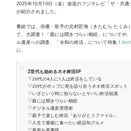
2025年10月10日（金）放送のフジテレビ「ザ・共
が紹介されました。
番組では、俳優・歌手の北村匠海（きたむら たくみ
て、大調査！「親には聞きづらい相続」についてや
ル遺産への調査、「令和の終活」について特集！
las
に。
Z世代も始めるネオ終活SP
▽20代の4人に1人は終活をしている
▽20代がポップに死を語り合うネオ終活スポット
▽いざという時に知らないとヤバい終活知識
▽親には聞きづらい相続
▽デジタル遺産管理術
▽親子で楽しむ終活「ありがとうファイル」
▽人生で最後に食べたい絶品旬グルメ
▽最新お墓事情