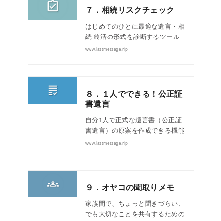
７．相続リスクチェック
はじめてのひとに最適な遺言・相
続 終活の形式を診断するツール
www.lastmessage.rip
８．１人でできる！公正証
書遺言
自分1人で正式な遺言書（公正証
書遺言）の原案を作成できる機能
www.lastmessage.rip
９．オヤコの聞取りメモ
家族間で、ちょっと聞きづらい、
でも大切なことを共有するための