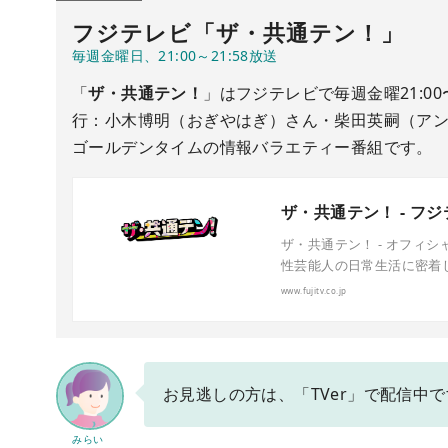
フジテレビ「ザ・共通テン！」
「
ザ・共通テン！
」はフジテレビで毎週金曜21:0
行：小木博明（おぎやはぎ）さん・柴田英嗣（ア
ゴールデンタイムの情報バラエティー番組です。
ザ・共通テン！ - フ
ザ・共通テン！ - オフィ
性芸能人の日常生活に密着し
www.fujitv.co.jp
お見逃しの方は、「TVer」で配信中
みらい