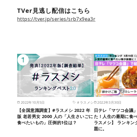
TVer見逃し配信はこちら
https://tver.jp/series/srb7x9ea3r
2022年10月5日
＃ラスメシ
2022年3月30日
【全国意識調査】#ラスメシ 2022 年
日テレ「マツコ会議
版 老若男女 2000 人の「人生さいごに
た！人生の最期に食
食べたいもの」圧倒的1位は？
ラスメシ】 ランキン
題に。